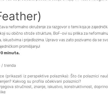
Feather)
ava neformalno okruženje za razgovor o temi koja je zajedničk
ica koji su obično strože strukture, BoF-ovi su prilika za neform
jama, iskustvima i prijedlozima. Upravo vas zato pozivamo da se s
ajedničkom promišljanju!
90 minuta.
e / trenda
e (prikazati iz perspektive polaznika): Što će polaznici nauč
jenjen? Kakvog su profila očekivani polaznici?
 njegova stručnost, znanje, iskustvo, konstruktivnost, doprino
like