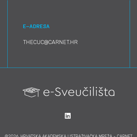
E-ADRESA
THECUC@CARNET.HR
©2026, HRVATSKA AKADEMSKA I ISTRAŽIVAČKA MREŽA - CARNET