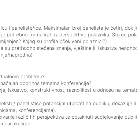
cu i paneliste/ice. Maksimalan broj panelista je četiri, dok 
je potrebno formulirati iz perspektive polaznika: Što će pol
mijenjen? Kojeg su profila očekivani polaznici?)
a su prethodno stečena znanja, vještine ili iskustva neophod
dnja/napredna)
 aktualnom problemu?
i značajan doprinos temama konferencije?
nje, iskustvo, konstruktivnost, raznolikost u odnosu na tema
listi / panelistice potencijal utjecati na publiku, dokazuje l
onicama, konferencijama).
čivanje različitih perspektiva te potaknuti sudjelovanje publ
n i artikuliran.