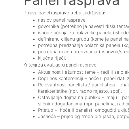
Prijava panel rasprave treba sadržavati:
naslov panel rasprave
govornike (potrebno je navesti diskutanta/i
ishode učenja za polaznike panela (ishode 
definiranu ciljanu grupu (kome je panel na
potrebna predznanja polaznika panela (koj
potrebna razinu predznanja (osnovna/sre
ključne riječi.
Kriteriji za evaluaciju panel rasprave:
Aktualnost i ažurnost teme – radi li se o
Doprinos konferenciji – hoće li panel dat
Relevantnost panelista / panelistica – zna
karakteristike (npr. radno mjesto, spol).
Ostavljanje dojma na publiku – imaju li pane
sličnim događanjima (npr. panelima, radi
Pristup – hoće li panelisti omogućiti uklju
Jasnoća – prijedlog treba biti jasan, potpu