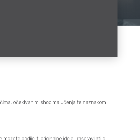
riječima, očekivanim ishodima učenja te naznakom
ožete podijeliti originalne ideje i raspravljati o