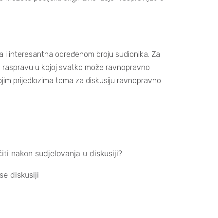
a i interesantna određenom broju sudionika. Za
alnu raspravu u kojoj svatko može ravnopravno
vojim prijedlozima tema za diskusiju ravnopravno
iti nakon sudjelovanja u diskusiji?
se diskusiji