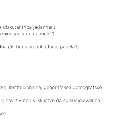
je diskutant/ica jedan/na.)
aznici naučiti na panelu?)
na i/ili bitna za pohađanje panela?)
tske, institucionalne, geografske i demografske
i njihov životopis iskustvo da su sudjelovali na
ike?