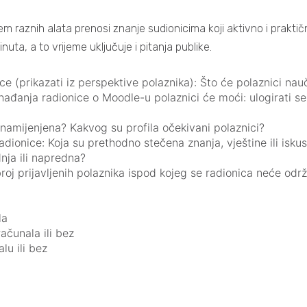
m raznih alata prenosi znanje sudionicima koji aktivno i praktičn
ta, a to vrijeme uključuje i pitanja publike.
e (prikazati iz perspektive polaznika): Što će polaznici nauč
ađanja radionice o Moodle-u polaznici će moći: ulogirati se, 
a namijenjena? Kakvog su profila očekivani polaznici?
adionice: Koja su prethodno stečena znanja, vještine ili is
dnja ili napredna?
broj prijavljenih polaznika ispod kojeg se radionica neće odr
la
računala ili bez
lu ili bez