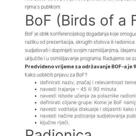
njima s publikom.
BoF (Birds of a 
BoF je oblik konferencijskog događanja koje omoguć
razliku od prezentacija, okruglih stolova ili radion
sudjelovati i doprinijeti svojim razmišljanjima, ide
uključite i u osmišljavanje programa. Radujemo se z
Predviđeno vrijeme za održavanje BOF-a je 
Kako uobličiti prijavu za BoF?
definirati naziv, značaj i relevantnost tem
navesti trajanje – 45 ili 90 minuta
navesti ishode učenja za polaznike radionic
definirati ciljane grupe: Kome je BoF nami
navesti voditelja diskusije i objasniti kako
navesti načine poticanja sudjelovanja pub
ključne riječi.
Radionica