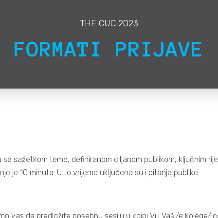
THE CUC 2023
FORMATI PRIJAVE
javu sa sažetkom teme, definiranom ciljanom publikom, ključnim 
e je 10 minuta. U to vrijeme uključena su i pitanja publike.
u
vas da predložite posebnu sesiju u kojoj Vi i Vaši/e kolege/ice m