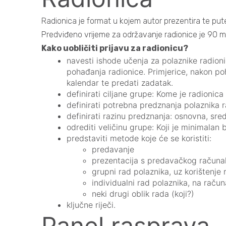
Radionica je format u kojem autor prezentira te pute
Predviđeno vrijeme za održavanje radionice je 90 minu
Kako uobličiti prijavu za radionicu?
navesti ishode učenja za polaznike radionic
pohađanja radionice. Primjerice, nakon poh
kalendar te predati zadatak.
definirati ciljane grupe: Kome je radionic
definirati potrebna predznanja polaznika r
definirati razinu predznanja: osnovna, sre
odrediti veličinu grupe: Koji je minimalan 
predstaviti metode koje će se koristiti:
predavanje
prezentacija s predavačkog računa
grupni rad polaznika, uz korištenje 
individualni rad polaznika, na računa
neki drugi oblik rada (koji?)
ključne riječi.
Panel rasprava